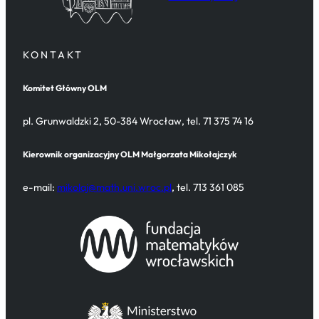
KONTAKT
Komitet Główny OLM
pl. Grunwaldzki 2, 50-384 Wrocław, tel. 71 375 74 16
Kierownik organizacyjny OLM
Małgorzata Mikołajczyk
e-mail:
mikolaj@math.uni.wroc.pl
, tel. 713 361 085