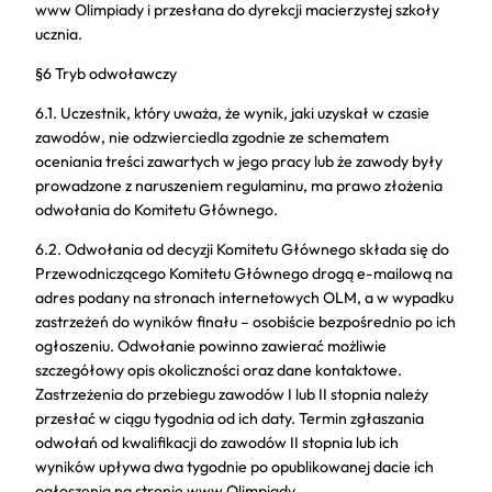
www Olimpiady i przesłana do dyrekcji macierzystej szkoły
ucznia.
§6 Tryb odwoławczy
6.1. Uczestnik, który uważa, że wynik, jaki uzyskał w czasie
zawodów, nie odzwierciedla zgodnie ze schematem
oceniania treści zawartych w jego pracy lub że zawody były
prowadzone z naruszeniem regulaminu, ma prawo złożenia
odwołania do Komitetu Głównego.
6.2. Odwołania od decyzji Komitetu Głównego składa się do
Przewodniczącego Komitetu Głównego drogą e-mailową na
adres podany na stronach internetowych OLM, a w wypadku
zastrzeżeń do wyników finału – osobiście bezpośrednio po ich
ogłoszeniu. Odwołanie powinno zawierać możliwie
szczegółowy opis okoliczności oraz dane kontaktowe.
Zastrzeżenia do przebiegu zawodów I lub II stopnia należy
przesłać w ciągu tygodnia od ich daty. Termin zgłaszania
odwołań od kwalifikacji do zawodów II stopnia lub ich
wyników upływa dwa tygodnie po opublikowanej dacie ich
ogłoszenia na stronie www Olimpiady.