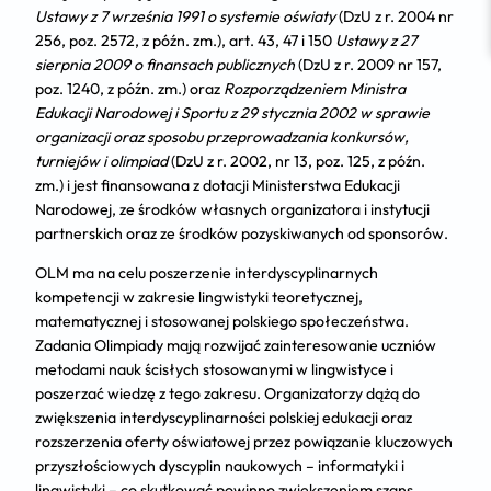
Ustawy z 7 września 1991 o systemie oświaty
(DzU z r. 2004 nr
256, poz. 2572, z późn. zm.), art. 43, 47 i 150
Ustawy z 27
sierpnia 2009 o finansach publicznych
(DzU z r. 2009 nr 157,
poz. 1240, z późn. zm.) oraz
Rozporządzeniem Ministra
Edukacji Narodowej i Sportu z 29 stycznia 2002 w sprawie
organizacji oraz sposobu przeprowadzania konkursów,
turniejów i olimpiad
(DzU z r. 2002, nr 13, poz. 125, z późn.
zm.) i jest finansowana z dotacji Ministerstwa Edukacji
Narodowej, ze środków własnych organizatora i instytucji
partnerskich oraz ze środków pozyskiwanych od sponsorów.
OLM ma na celu poszerzenie interdyscyplinarnych
kompetencji w zakresie lingwistyki teoretycznej,
matematycznej i stosowanej polskiego społeczeństwa.
Zadania Olimpiady mają rozwijać zainteresowanie uczniów
metodami nauk ścisłych stosowanymi w lingwistyce i
poszerzać wiedzę z tego zakresu. Organizatorzy dążą do
zwiększenia interdyscyplinarności polskiej edukacji oraz
rozszerzenia oferty oświatowej przez powiązanie kluczowych
przyszłościowych dyscyplin naukowych – informatyki i
lingwistyki – co skutkować powinno zwiększeniem szans