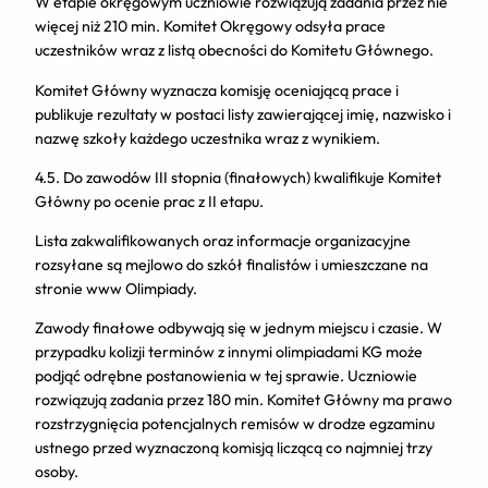
W etapie okręgowym uczniowie rozwiązują zadania przez nie
więcej niż 210 min. Komitet Okręgowy odsyła prace
uczestników wraz z listą obecności do Komitetu Głównego.
Komitet Główny wyznacza komisję oceniającą prace i
publikuje rezultaty w postaci listy zawierającej imię, nazwisko i
nazwę szkoły każdego uczestnika wraz z wynikiem.
4.5. Do zawodów III stopnia (finałowych) kwalifikuje Komitet
Główny po ocenie prac z II etapu.
Lista zakwalifikowanych oraz informacje organizacyjne
rozsyłane są mejlowo do szkół finalistów i umieszczane na
stronie www Olimpiady.
Zawody finałowe odbywają się w jednym miejscu i czasie. W
przypadku kolizji terminów z innymi olimpiadami KG może
podjąć odrębne postanowienia w tej sprawie. Uczniowie
rozwiązują zadania przez 180 min. Komitet Główny ma prawo
rozstrzygnięcia potencjalnych remisów w drodze egzaminu
ustnego przed wyznaczoną komisją liczącą co najmniej trzy
osoby.