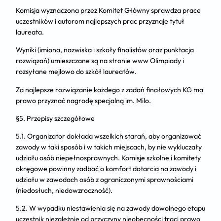
Komisja wyznaczona przez Komitet Główny sprawdza prace
uczestników i autorom najlepszych prac przyznaje tytuł
laureata.
Wyniki (imiona, nazwiska i szkoły finalistów oraz punktacja
rozwiązań) umieszczane są na stronie www Olimpiady i
rozsyłane mejlowo do szkół laureatów.
Za najlepsze rozwiązanie każdego z zadań finałowych KG ma
prawo przyznać nagrodę specjalną im. Milo.
§5. Przepisy szczegółowe
5.1. Organizator dokłada wszelkich starań, aby organizować
zawody w taki sposób
i w takich miejscach, by nie wykluczały
udziału osób niepełnosprawnych. Komisje szkolne i komitety
okręgowe powinny zadbać o komfort dotarcia na zawody i
udziału w zawodach osób z ograniczonymi sprawnościami
(niedosłuch, niedowzroczność).
5.2. W wypadku niestawienia się na zawody dowolnego etapu
uczestnik niezależnie od przyczyny nieobecności traci prawo